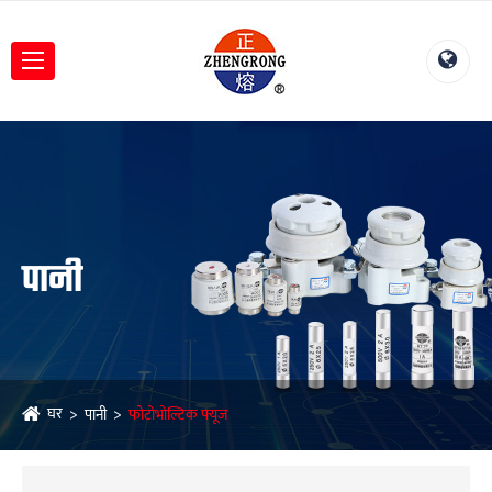
पानी
घर
पानी
फोटोभोल्टिक फ्यूज