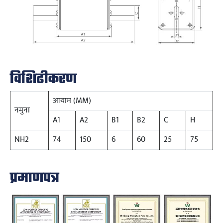
विशिढीकरण
आयाम (MM)
नमुना
A1
A2
B1
B2
C
H
NH2
74
150
6
60
25
75
प्रमाणपत्र