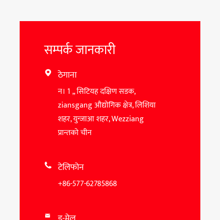
सम्पर्क जानकारी
ठेगाना

न। 1 ,, सिटियह दक्षिण सडक,
ziansgang औद्योगिक क्षेत्र, लिशिया
शहर, युन्जाआ शहर, Wezziang
प्रान्तको चीन
टेलिफोन

+86-577-62785868
इ-मेल
